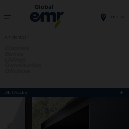
ES
EN
Ambientes /
Cocinas
Baños
Livings
Dormitorios
Oficinas
DETALLES