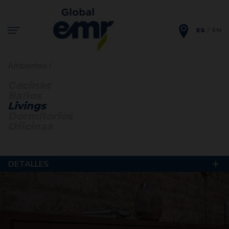
ES
EN
Ambientes /
Cocinas
Baños
Livings
Dormitorios
Oficinas
DETALLES